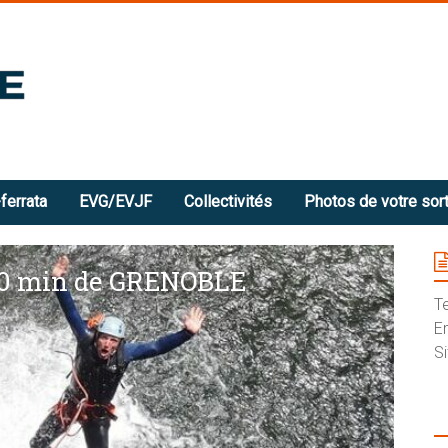
ferrata
EVG/EVJF
Collectivités
Photos de votre sort
20 min de GRENOBLE
T
E
S
S