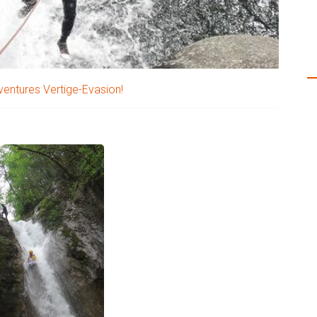
G
aventures Vertige-Evasion!