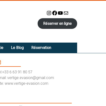
Instagram
Facebook
YouTube
E-mail
Réserver en ligne
ie
Le Blog
Réservation
Contact
el:+33 6 63 91 80 57
mail: vertige.evasion@gmail.com
ite: www.vertige-evasion.com
yndicat Canyoning/Escalade