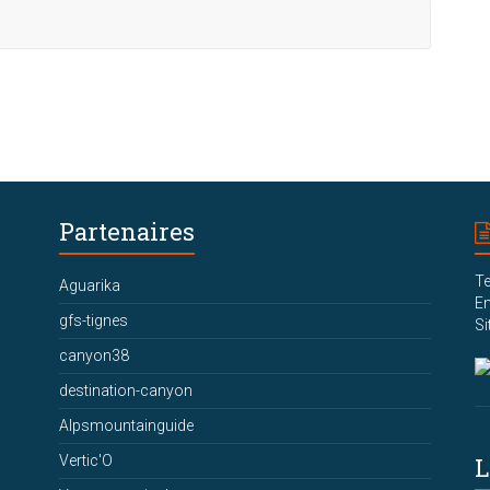
Partenaires
Te
Aguarika
Em
gfs-tignes
Si
canyon38
destination-canyon
Alpsmountainguide
Vertic'O
L