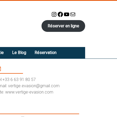
Instagram
Facebook
YouTube
E-mail
Réserver en ligne
ie
Le Blog
Réservation
Contact
el:+33 6 63 91 80 57
mail: vertige.evasion@gmail.com
ite: www.vertige-evasion.com
yndicat Canyoning/Escalade