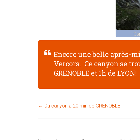
Ca
Encore une belle après-m
Vercors. Ce canyon se tr
GRENOBLE et 1h de LYON!
←
Du canyon à 20 min de GRENOBLE
Laisser un commentaire