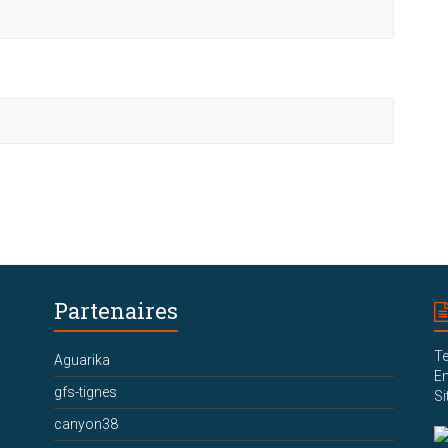
Partenaires
Te
Aguarika
Em
gfs-tignes
Si
canyon38