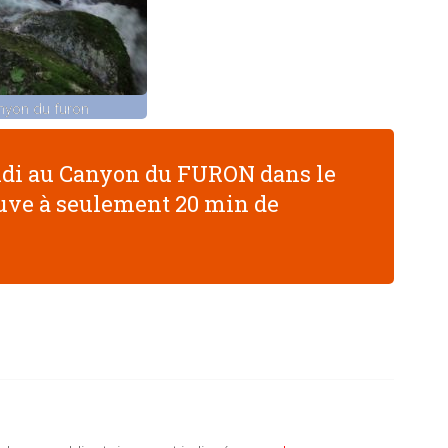
nyon du furon
idi au Canyon du FURON dans le
ouve à seulement 20 min de