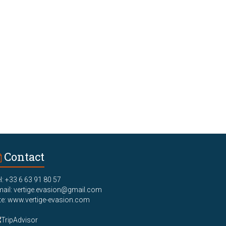
Contact
l: +33 6 63 91 80 57
ail: vertige.evasion@gmail.com
te: www.vertige-evasion.com