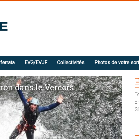
ferrata
EVG/EVJF
Collectivités
Photos de votre sort
ron dans le Vercors
T
E
S
S