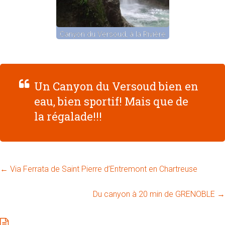
Canyon du Versoud, à la Rivière
Un Canyon du Versoud bien en
eau, bien sportif! Mais que de
la régalade!!!
←
Via Ferrata de Saint Pierre d’Entremont en Chartreuse
Du canyon à 20 min de GRENOBLE
→
Contact