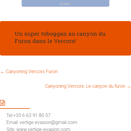
haute
Un super toboggan au canyon du
Furon dans le Vercors!
←
Canyoning Vercors Furon
Canyoning Vercors: Le canyon du furon
→
Contact
Tel:+33 6 63 91 80 57
Email: vertige.evasion@gmail.com
Site: www.vertige-evasion.com