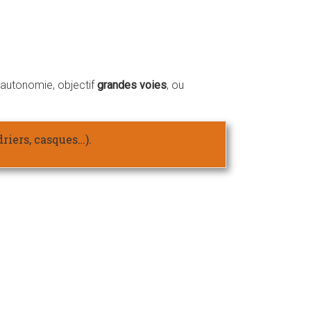
’autonomie, objectif
grandes voies
, ou
driers, casques…).