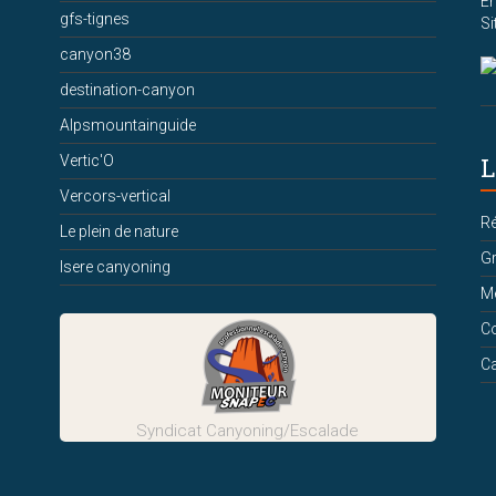
Em
gfs-tignes
Si
canyon38
destination-canyon
Alpsmountainguide
Vertic'O
L
Vercors-vertical
Ré
Le plein de nature
Gr
Isere canyoning
Me
Co
Ca
Syndicat Canyoning/Escalade