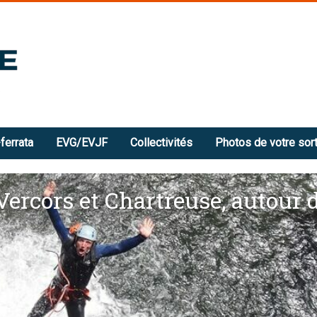
ferrata
EVG/EVJF
Collectivités
Photos de votre sort
 Vercors et Chartreuse, autour 