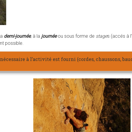
la
demi-journée
, à la
journée
ou sous forme de
stage
s (accés à l
nt possible.
nécessaire à l’activité est fourni (cordes, chaussons, bau