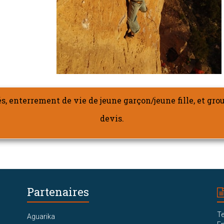
s, enterrement de vie de jeune garçon/jeune fille, et gr
devis.
Partenaires
Te
Aguarika