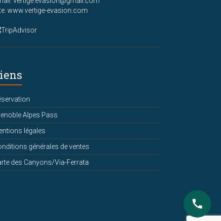
ail: vertige.evasion@gmail.com
te: www.vertige-evasion.com
iens
servation
enoble Alpes Pass
ntions légales
nditions générales de ventes
rte des Canyons/Via-Ferrata