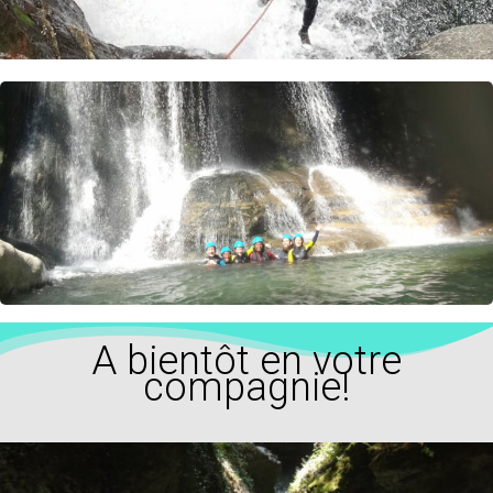
en
Isère
autour
de
Grenoble,
Lyon,
et
Valence,
Vercors,
Charteuse.
A bientôt en votre
compagnie!