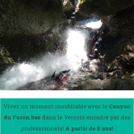
Vivez un moment inoubliable avec le
Canyon
du Furon bas
dans le Vercors encadré par des
professionnels!
A partir de 8 ans!