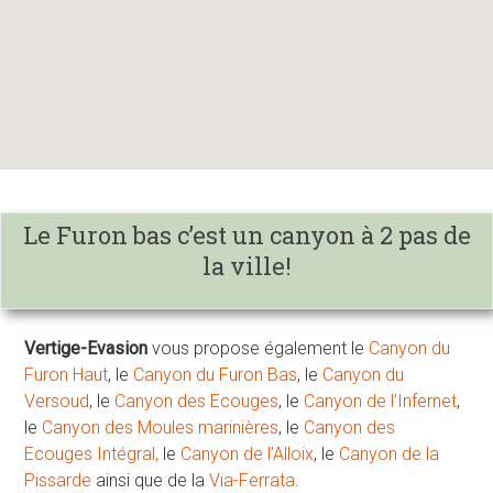
Le Furon bas c’est un canyon à 2 pas de
la ville!
Vertige-Evasion
vous propose également le
Canyon du
Furon Haut
, le
Canyon du Furon Bas
, le
Canyon du
Versoud
, le
Canyon des Ecouges
, le
Canyon de l’Infernet
,
le
Canyon des Moules marinières
, le
Canyon des
Ecouges Intégral,
le
Canyon de l’Alloix
, le
Canyon de la
Pissarde
ainsi que de la
Via-Ferrata
.