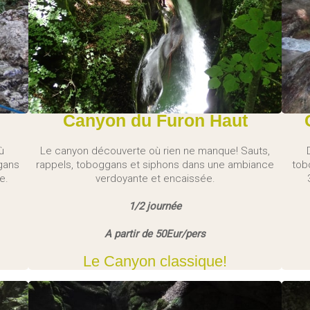
Canyon du Furon Haut
ù
Le canyon découverte où rien ne manque! Sauts,
gans
rappels, toboggans et siphons dans une ambiance
tob
e.
verdoyante et encaissée.
1/2 journée
A partir de 50Eur/pers
Le Canyon classique!