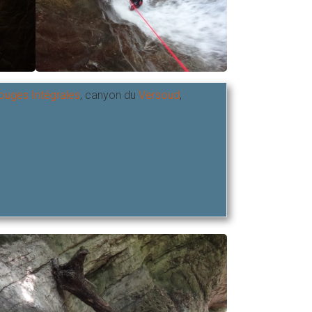
ouges Intégrales
, canyon du
Versoud
,