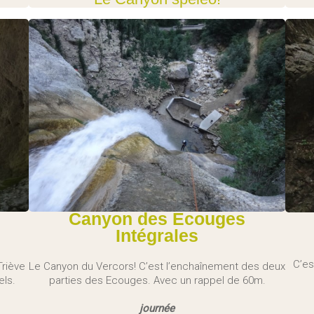
Canyon des Ecouges
Intégrales
C’es
Triève
Le Canyon du Vercors! C’est l’enchaînement des deux
els.
parties des Ecouges. Avec un rappel de 60m.
journée