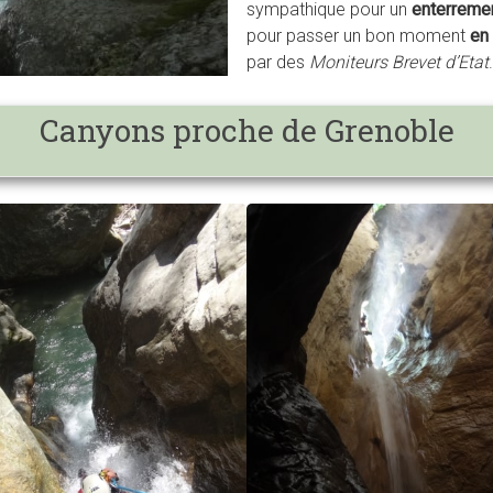
sympathique pour un
enterremen
pour passer un bon moment
en 
par des
Moniteurs
Brevet d’Etat
.
Canyons proche de Grenoble