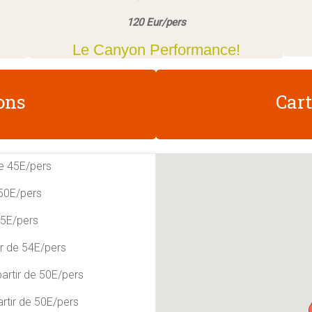
120 Eur/pers
Le Canyon Performance!
ons
Car
de 45E/pers
 50E/pers
45E/pers
ir de 54E/pers
partir de 50E/pers
partir de 50E/pers