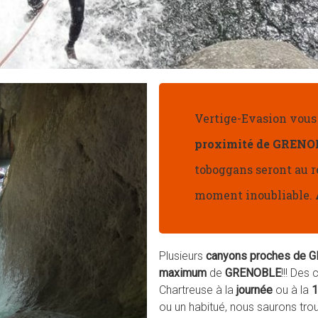
Vertige-Evasion vous
proximité de GRENO
toboggans seront au r
moment inoubliable.
Plusieurs
canyons
proches de 
maximum
de
GRENOBLE
!!! Des
Chartreuse à la
journée
ou à la
1
ou un habitué, nous saurons tro