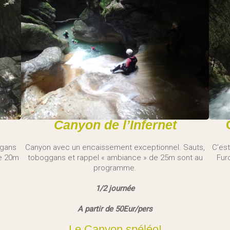
Canyon de l’Infernet
ggans
Canyon avec un encaissement exceptionnel. Sauts,
C’es
de 20m
toboggans et rappel « ambiance » de 25m sont au
Fur
programme.
1/2 journée
A partir de 50Eur/pers
Le Canyon spéléo!