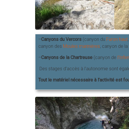
–
Canyons
du
Vercors
(canyon du
Furon haut
canyon des
Moules marinières
, canyon de la
–
Canyons
de la
Chartreuse
(canyon de
l’Infe
Des stages d’accès à l’autonomie sont égal
Tout le matériel nécessaire à l’activité est f