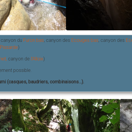
, canyon du
Furon bas
, canyon des
Ecouges bas
, canyon des
Ec
Pissarde
)
rnet
,
canyon de
l’Alloix
)
ement possible.
ourni (casques, baudriers, combinaisons…).