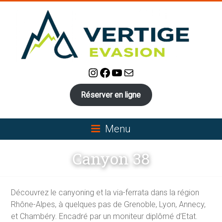
Skip
to
content
Instagram
Facebook
YouTube
E-mail
VERTIGE-
EVASION:
Réserver en ligne
Canyoning,
Via-
Menu
Ferrata,
Canyon 38
Escalade
Canyoning
Découvrez le canyoning et la via-ferrata dans la région
et
Rhône-Alpes, à quelques pas de Grenoble, Lyon, Annecy,
Via-
et Chambéry. Encadré par un moniteur diplômé d’Etat.
Ferrata