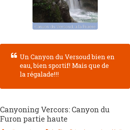
Canyon du Versoud, à la Rivière
Un Canyon du Versoud bien en
eau, bien sportif! Mais que de
la régalade!!!
Canyoning Vercors: Canyon du
Furon partie haute