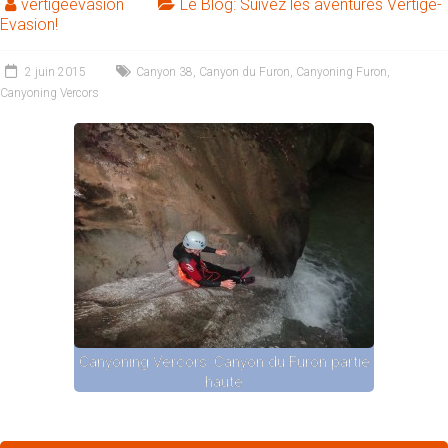
vertigeevasion
Le Blog: Suivez les aventures Vertige-
Evasion!
2 juin 2015
Canyon 38
,
Canyon du Furon
,
Canyoning Furon
,
Canyoning Vercors
Canyoning Vercors: Canyon du Furon partie
haute