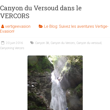
en
Canyon du Versoud dans le
Isère
VERCORS
autour
de
vertigeevasion
Le Blog: Suivez les aventures Vertige-
Grenoble,
Evasion!
Lyon,
et
20 juin 2016
Canyon 38
,
Canyon du Vercors
,
Canyon du versoud
,
Valence,
Canyoning Vercors
Vercors,
Charteuse.