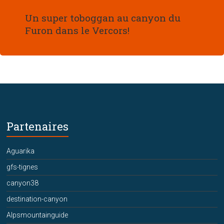
Un super toboggan au canyon du
Furon dans le Vercors!
Partenaires
Aguarika
gfs-tignes
canyon38
destination-canyon
Alpsmountainguide