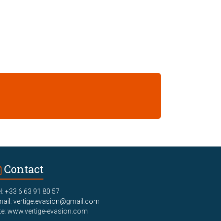
Contact
l: +33 6 63 91 80 57
ail: vertige.evasion@gmail.com
te: www.vertige-evasion.com