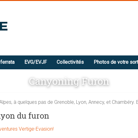
ferrata
EVG/EVJF
Collectivités
Photos de votre sort
Canyoning Furon
lpes, à quelques pas de Grenoble, Lyon, Annecy, et Chambéry. E
nyon du furon
aventures Vertige-Evasion!