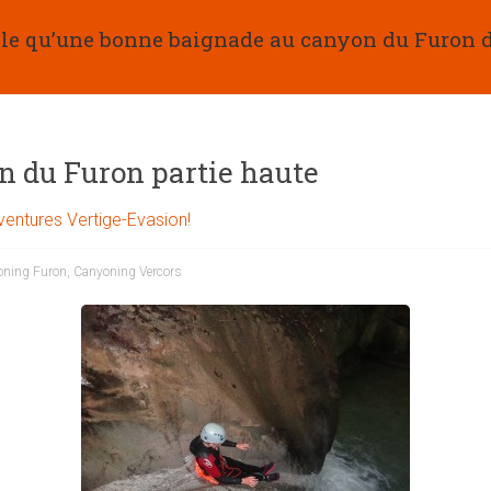
elle qu’une bonne baignade au canyon du Furon d
n du Furon partie haute
aventures Vertige-Evasion!
oning Furon
,
Canyoning Vercors