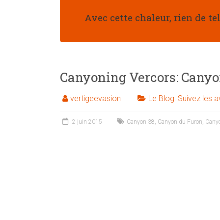
Avec cette chaleur, rien de t
Canyoning Vercors: Canyo
vertigeevasion
Le Blog: Suivez les 
2 juin 2015
Canyon 38
,
Canyon du Furon
,
Cany