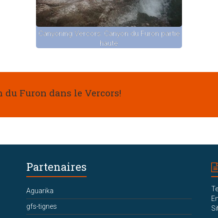
Canyoning Vercors: Canyon du Furon partie
haute
 du Furon dans le Vercors!
Partenaires
Te
Aguarika
Em
gfs-tignes
Si