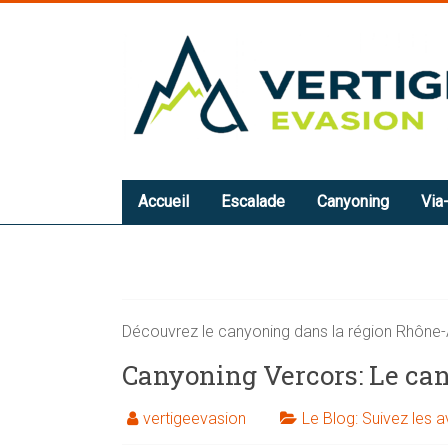
Skip
to
VERTIGE-
content
EVASION:
Canyoning,
Via-
Ferrata,
Accueil
Escalade
Canyoning
Via-
Escalade
Canyoning
et
Via-
Découvrez le canyoning dans la région Rhône-A
Ferrata
Canyoning Vercors: Le ca
en
Isère
vertigeevasion
Le Blog: Suivez les 
autour