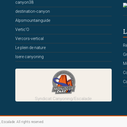
canyon38
destination-canyon
Alpsmountainguide
Vertic'O
L
Vercors-vertical
Ré
Le plein de nature
Gr
Isere canyoning
Me
Co
Ca
Syndicat Canyoning/Escalade
, Escalade
. All rights reserved.