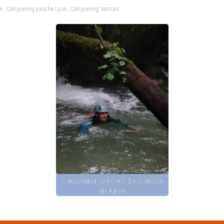
n
,
Canyoning proche Lyon
,
Canyoning Vercors
Canyoning Vercors: Le canyon
du furon