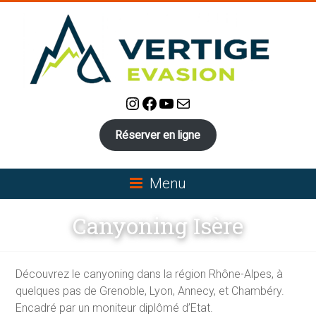
Skip
to
content
Instagram
Facebook
YouTube
E-mail
VERTIGE-
EVASION:
Réserver en ligne
Canyoning,
Via-
Menu
Ferrata,
Canyoning Isère
Escalade
Canyoning
Découvrez le canyoning dans la région Rhône-Alpes, à
et
quelques pas de Grenoble, Lyon, Annecy, et Chambéry.
Via-
Encadré par un moniteur diplômé d’Etat.
Ferrata