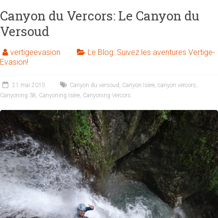
en
Canyon du Vercors: Le Canyon du
Isère
Versoud
autour
de
vertigeevasion
Le Blog: Suivez les aventures Vertige-
Grenoble,
Evasion!
Lyon,
et
21 mai 2015
Canyon du versoud
,
Canyon Isère
,
canyon vercors
,
Valence,
Canyoning 38
,
Canyoning Isère
,
Canyoning Vercors
Vercors,
Charteuse.