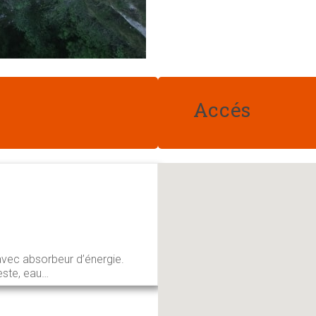
Accés
avec absorbeur d’énergie.
este, eau…