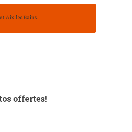
et Aix les Bains.
os offertes!