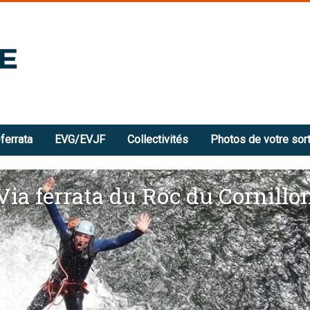
ferrata
EVG/EVJF
Collectivités
Photos de votre sort
Via ferrata du Roc du Cornillo