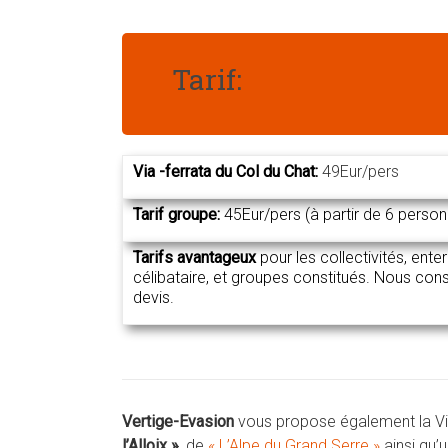
Tarif:
Via -ferrata du Col du Chat:
49Eur/pers
Tarif groupe:
45Eur/pers (à partir de 6 perso
Tarifs avantageux
pour les collectivités, ent
célibataire, et groupes constitués. Nous cons
devis.
Vertige-Evasion
vous propose également la Vi
l’Alloix »,
de
« L’Alpe du Grand Serre »
ainsi qu’