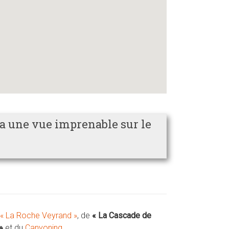
 a une vue imprenable sur le
« La Roche Veyrand »
, de
« La Cascade de
 »
et du
Canyoning
.