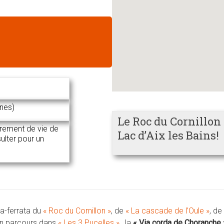
nnes)
Le Roc du Cornillon
errement de vie de
Lac d’Aix les Bains!
ulter pour un
a-ferrata du
« Roc du Cornillon »
, de
« La cascade de l’Oule »
, de
un parcours dans
« Les 3 Pucelles »
, la
« Via corda de Choranche