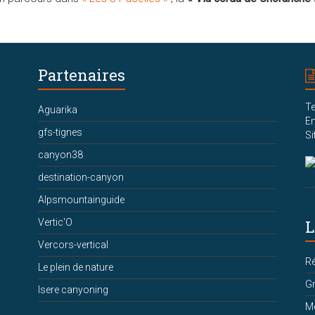
Partenaires
Te
Aguarika
Em
gfs-tignes
Si
canyon38
destination-canyon
Alpsmountainguide
Vertic'O
L
Vercors-vertical
Ré
Le plein de nature
Gr
Isere canyoning
Me