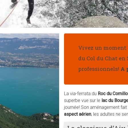
Vivez un moment i
du Col du Chat en 
professionnels!
A 
La via-ferrata du
Roc du Cornillo
superbe vue sur le
lac du Bourge
journée! Son aménagement fait 
aspect aérien
, les adultes ne se