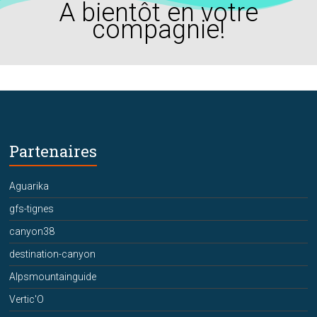
A bientôt en votre
compagnie!
Partenaires
Aguarika
gfs-tignes
canyon38
destination-canyon
Alpsmountainguide
Vertic'O